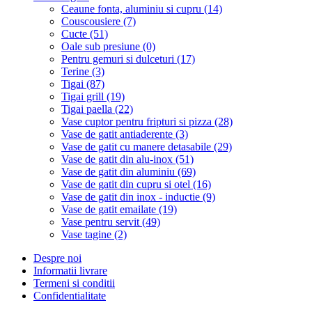
Ceaune fonta, aluminiu si cupru (14)
Couscousiere (7)
Cucte (51)
Oale sub presiune (0)
Pentru gemuri si dulceturi (17)
Terine (3)
Tigai (87)
Tigai grill (19)
Tigai paella (22)
Vase cuptor pentru fripturi si pizza (28)
Vase de gatit antiaderente (3)
Vase de gatit cu manere detasabile (29)
Vase de gatit din alu-inox (51)
Vase de gatit din aluminiu (69)
Vase de gatit din cupru si otel (16)
Vase de gatit din inox - inductie (9)
Vase de gatit emailate (19)
Vase pentru servit (49)
Vase tagine (2)
Despre noi
Informatii livrare
Termeni si conditii
Confidentialitate