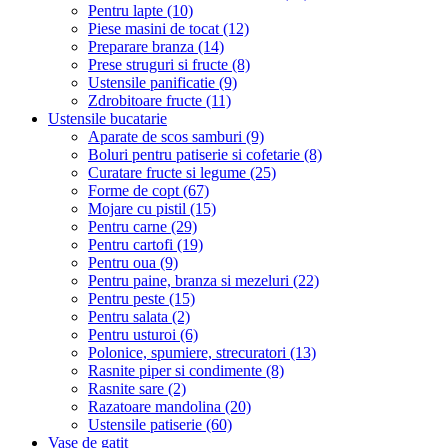
Pentru lapte (10)
Piese masini de tocat (12)
Preparare branza (14)
Prese struguri si fructe (8)
Ustensile panificatie (9)
Zdrobitoare fructe (11)
Ustensile bucatarie
Aparate de scos samburi (9)
Boluri pentru patiserie si cofetarie (8)
Curatare fructe si legume (25)
Forme de copt (67)
Mojare cu pistil (15)
Pentru carne (29)
Pentru cartofi (19)
Pentru oua (9)
Pentru paine, branza si mezeluri (22)
Pentru peste (15)
Pentru salata (2)
Pentru usturoi (6)
Polonice, spumiere, strecuratori (13)
Rasnite piper si condimente (8)
Rasnite sare (2)
Razatoare mandolina (20)
Ustensile patiserie (60)
Vase de gatit