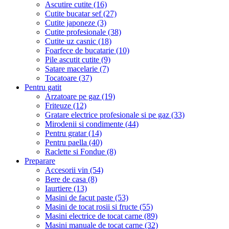
Ascutire cutite (16)
Cutite bucatar sef (27)
Cutite japoneze (3)
Cutite profesionale (38)
Cutite uz casnic (18)
Foarfece de bucatarie (10)
Pile ascutit cutite (9)
Satare macelarie (7)
Tocatoare (37)
Pentru gatit
Arzatoare pe gaz (19)
Friteuze (12)
Gratare electrice profesionale si pe gaz (33)
Mirodenii si condimente (44)
Pentru gratar (14)
Pentru paella (40)
Raclette si Fondue (8)
Preparare
Accesorii vin (54)
Bere de casa (8)
Iaurtiere (13)
Masini de facut paste (53)
Masini de tocat rosii si fructe (55)
Masini electrice de tocat carne (89)
Masini manuale de tocat carne (32)