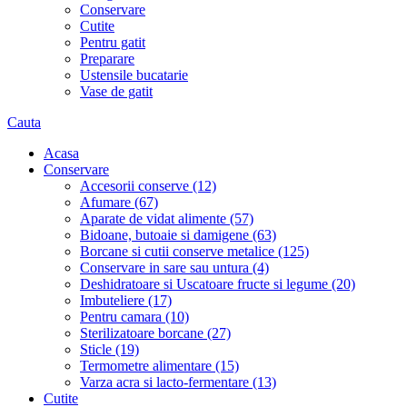
Conservare
Cutite
Pentru gatit
Preparare
Ustensile bucatarie
Vase de gatit
Cauta
Acasa
Conservare
Accesorii conserve (12)
Afumare (67)
Aparate de vidat alimente (57)
Bidoane, butoaie si damigene (63)
Borcane si cutii conserve metalice (125)
Conservare in sare sau untura (4)
Deshidratoare si Uscatoare fructe si legume (20)
Imbuteliere (17)
Pentru camara (10)
Sterilizatoare borcane (27)
Sticle (19)
Termometre alimentare (15)
Varza acra si lacto-fermentare (13)
Cutite