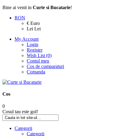
Bine ai venit in
Curte si Bucatarie
!
RON
€ Euro
Lei Lei
My Account
Login
Register
Wish List (0)
Contul meu
Cos de cumparaturi
Comanda
Cos
0
Cosul tau este gol!
Categorii
Categorii