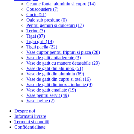
Ceaune fonta, aluminiu si cupru (14)
Couscousiere (7)
Cucte (51)
Oale sub presiune (0)
Pentru gemuri si dulceturi (17)
Terine (3)
Tigai (87)
Tigai grill (19)
Tigai paella (22)
Vase cuptor pentru fripturi si pizza (28)
Vase de gatit antiaderente (3)
Vase de gatit cu manere detasabile (29)
Vase de gatit din alu-inox (51)
Vase de gatit din aluminiu (69)
Vase de gatit din cupru si otel (16)
Vase de gatit din inox - inductie (9)
Vase de gatit emailate (19)
Vase pentru servit (49)
Vase tagine (2)
Despre noi
Informatii livrare
Termeni si conditii
Confidentialitate