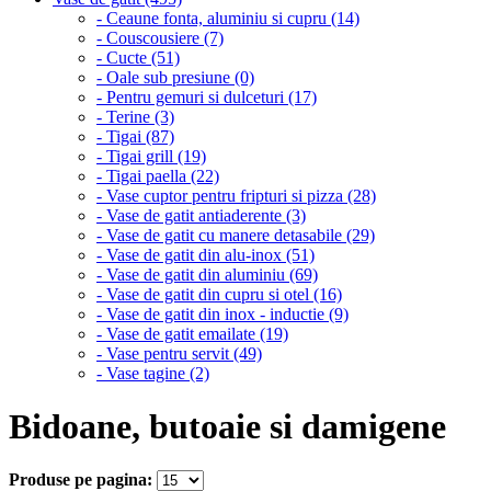
- Ceaune fonta, aluminiu si cupru (14)
- Couscousiere (7)
- Cucte (51)
- Oale sub presiune (0)
- Pentru gemuri si dulceturi (17)
- Terine (3)
- Tigai (87)
- Tigai grill (19)
- Tigai paella (22)
- Vase cuptor pentru fripturi si pizza (28)
- Vase de gatit antiaderente (3)
- Vase de gatit cu manere detasabile (29)
- Vase de gatit din alu-inox (51)
- Vase de gatit din aluminiu (69)
- Vase de gatit din cupru si otel (16)
- Vase de gatit din inox - inductie (9)
- Vase de gatit emailate (19)
- Vase pentru servit (49)
- Vase tagine (2)
Bidoane, butoaie si damigene
Produse pe pagina: