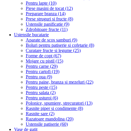
Pentru lapte (10)
Piese masini de tocat (12)
Preparare branza (14)
Prese struguri si fructe (8)
Ustensile panificatie (9)
Zdrobitoare fructe (11)
Ustensile bucatarie
Aparate de scos samburi (9)
Boluri pentru patiserie si cofetarie (8)
Curatare fructe si legume (25)
Forme de copt (67)
Mojare cu pistil (15)
Pentru carne (29)
Pentru cartofi (19)
Pentru oua (9)
Pentru paine, branza si mezeluri (22)
Pentru peste (15)
Pentru salata (2)
Pentru usturoi (6)
Polonice, spumiere, strecuratori (13)
Rasnite piper si condimente (8)
Rasnite sare (2)
Razatoare mandolina (20)
Ustensile patiserie (60)
Vase de gatit