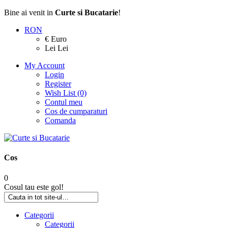
Bine ai venit in
Curte si Bucatarie
!
RON
€ Euro
Lei Lei
My Account
Login
Register
Wish List (0)
Contul meu
Cos de cumparaturi
Comanda
Cos
0
Cosul tau este gol!
Categorii
Categorii