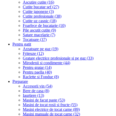
Ascutire cutite (16)
Cutite bucatar sef (27)
Cutite japoneze (3)
Cutite profesionale (38)
Cutite uz casnic (18)
Foarfece de bucatarie (10)
Pile ascutit cutite (9)
Satare macelarie (7)
Tocatoare (37)
Pentru gatit
Arzatoare pe gaz (19)
Friteuze (12)
Gratare electrice profesionale si pe gaz (33)
Mirodenii si condimente (44)
Pentru gratar (14)
Pentru paella (40)
Raclette si Fondue (8)
Preparare
Accesorii vin (54)
Bere de casa (8)
Iaurtiere (13)
Masini de facut paste (53)
Masini de tocat rosii si fructe (55)
Masini electrice de tocat carne (89)
Masini manuale de tocat carne (32)