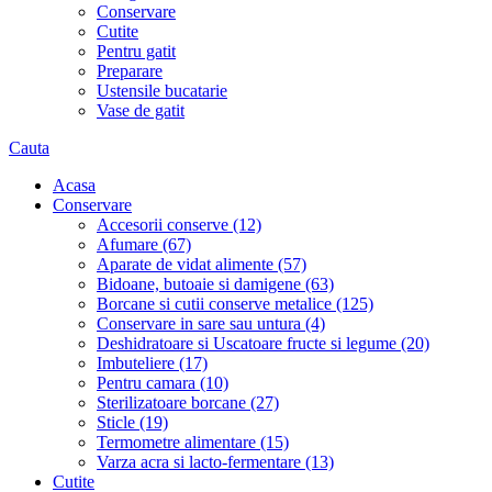
Conservare
Cutite
Pentru gatit
Preparare
Ustensile bucatarie
Vase de gatit
Cauta
Acasa
Conservare
Accesorii conserve (12)
Afumare (67)
Aparate de vidat alimente (57)
Bidoane, butoaie si damigene (63)
Borcane si cutii conserve metalice (125)
Conservare in sare sau untura (4)
Deshidratoare si Uscatoare fructe si legume (20)
Imbuteliere (17)
Pentru camara (10)
Sterilizatoare borcane (27)
Sticle (19)
Termometre alimentare (15)
Varza acra si lacto-fermentare (13)
Cutite