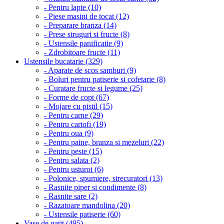
- Pentru lapte (10)
- Piese masini de tocat (12)
- Preparare branza (14)
- Prese struguri si fructe (8)
- Ustensile panificatie (9)
- Zdrobitoare fructe (11)
Ustensile bucatarie (329)
- Aparate de scos samburi (9)
- Boluri pentru patiserie si cofetarie (8)
- Curatare fructe si legume (25)
- Forme de copt (67)
- Mojare cu pistil (15)
- Pentru carne (29)
- Pentru cartofi (19)
- Pentru oua (9)
- Pentru paine, branza si mezeluri (22)
- Pentru peste (15)
- Pentru salata (2)
- Pentru usturoi (6)
- Polonice, spumiere, strecuratori (13)
- Rasnite piper si condimente (8)
- Rasnite sare (2)
- Razatoare mandolina (20)
- Ustensile patiserie (60)
Vase de gatit (495)