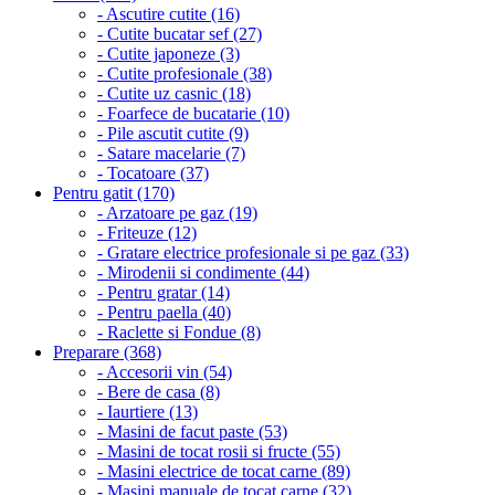
- Ascutire cutite (16)
- Cutite bucatar sef (27)
- Cutite japoneze (3)
- Cutite profesionale (38)
- Cutite uz casnic (18)
- Foarfece de bucatarie (10)
- Pile ascutit cutite (9)
- Satare macelarie (7)
- Tocatoare (37)
Pentru gatit (170)
- Arzatoare pe gaz (19)
- Friteuze (12)
- Gratare electrice profesionale si pe gaz (33)
- Mirodenii si condimente (44)
- Pentru gratar (14)
- Pentru paella (40)
- Raclette si Fondue (8)
Preparare (368)
- Accesorii vin (54)
- Bere de casa (8)
- Iaurtiere (13)
- Masini de facut paste (53)
- Masini de tocat rosii si fructe (55)
- Masini electrice de tocat carne (89)
- Masini manuale de tocat carne (32)