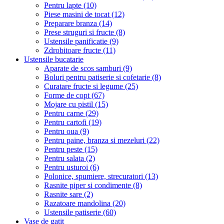
Pentru lapte (10)
Piese masini de tocat (12)
Preparare branza (14)
Prese struguri si fructe (8)
Ustensile panificatie (9)
Zdrobitoare fructe (11)
Ustensile bucatarie
Aparate de scos samburi (9)
Boluri pentru patiserie si cofetarie (8)
Curatare fructe si legume (25)
Forme de copt (67)
Mojare cu pistil (15)
Pentru carne (29)
Pentru cartofi (19)
Pentru oua (9)
Pentru paine, branza si mezeluri (22)
Pentru peste (15)
Pentru salata (2)
Pentru usturoi (6)
Polonice, spumiere, strecuratori (13)
Rasnite piper si condimente (8)
Rasnite sare (2)
Razatoare mandolina (20)
Ustensile patiserie (60)
Vase de gatit