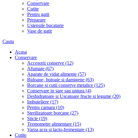
Conservare
Cutite
Pentru gatit
Preparare
Ustensile bucatarie
Vase de gatit
Cauta
Acasa
Conservare
Accesorii conserve (12)
Afumare (67)
Aparate de vidat alimente (57)
Bidoane, butoaie si damigene (63)
Borcane si cutii conserve metalice (125)
Conservare in sare sau untura (4)
Deshidratoare si Uscatoare fructe si legume (20)
Imbuteliere (17)
Pentru camara (10)
Sterilizatoare borcane (27)
Sticle (19)
Termometre alimentare (15)
Varza acra si lacto-fermentare (13)
Cutite