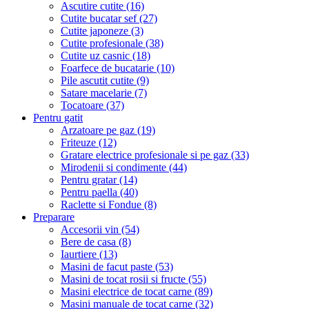
Ascutire cutite (16)
Cutite bucatar sef (27)
Cutite japoneze (3)
Cutite profesionale (38)
Cutite uz casnic (18)
Foarfece de bucatarie (10)
Pile ascutit cutite (9)
Satare macelarie (7)
Tocatoare (37)
Pentru gatit
Arzatoare pe gaz (19)
Friteuze (12)
Gratare electrice profesionale si pe gaz (33)
Mirodenii si condimente (44)
Pentru gratar (14)
Pentru paella (40)
Raclette si Fondue (8)
Preparare
Accesorii vin (54)
Bere de casa (8)
Iaurtiere (13)
Masini de facut paste (53)
Masini de tocat rosii si fructe (55)
Masini electrice de tocat carne (89)
Masini manuale de tocat carne (32)