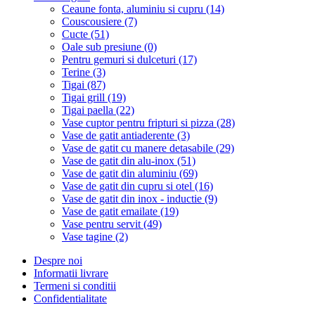
Ceaune fonta, aluminiu si cupru (14)
Couscousiere (7)
Cucte (51)
Oale sub presiune (0)
Pentru gemuri si dulceturi (17)
Terine (3)
Tigai (87)
Tigai grill (19)
Tigai paella (22)
Vase cuptor pentru fripturi si pizza (28)
Vase de gatit antiaderente (3)
Vase de gatit cu manere detasabile (29)
Vase de gatit din alu-inox (51)
Vase de gatit din aluminiu (69)
Vase de gatit din cupru si otel (16)
Vase de gatit din inox - inductie (9)
Vase de gatit emailate (19)
Vase pentru servit (49)
Vase tagine (2)
Despre noi
Informatii livrare
Termeni si conditii
Confidentialitate