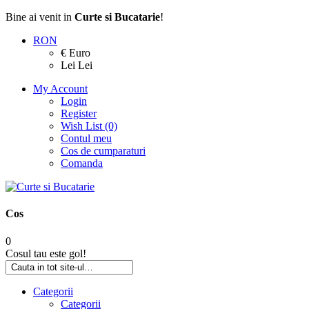
Bine ai venit in
Curte si Bucatarie
!
RON
€ Euro
Lei Lei
My Account
Login
Register
Wish List (0)
Contul meu
Cos de cumparaturi
Comanda
Cos
0
Cosul tau este gol!
Categorii
Categorii